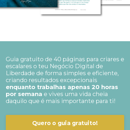
Guia gratuito de
40
páginas para criares e
escalares o teu Negócio Digital de
Liberdade de forma simples e eficiente,
criando resultados excepcionais
enquanto trabalhas apenas 20 horas
por semana
e vives uma vida cheia
daquilo que é mais importante para ti!
Quero o guia gratuito!