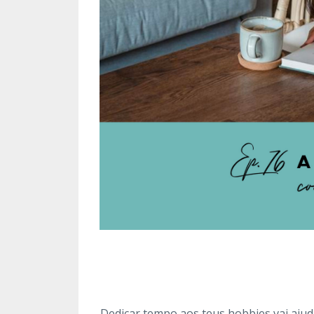
Dedicar tempo aos teus hobbies vai aju